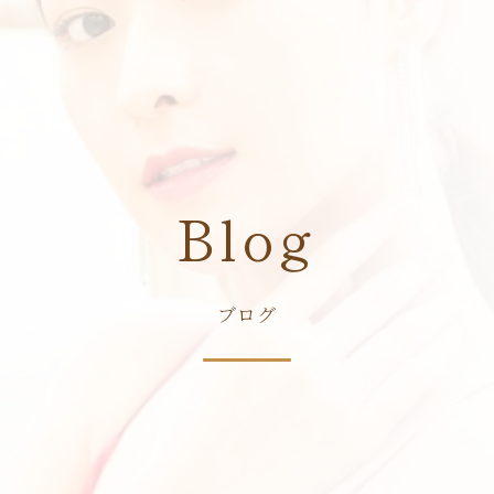
B
l
o
g
ブログ